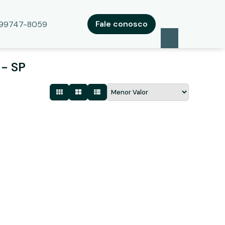
Fale conosco
) 99747-8059
 - SP