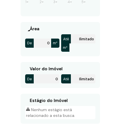
1+
2+
3+
4+
5+
Área
Até
De
m²
m²
Valor do Imóvel
De
Até
Estágio do Imóvel
Nenhum estágio está
relacionado a esta busca.