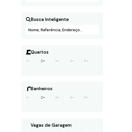
Busca Inteligente
Quartos
1+
2+
3+
4+
5+
Banheiros
1+
2+
3+
4+
5+
Vagas de Garagem