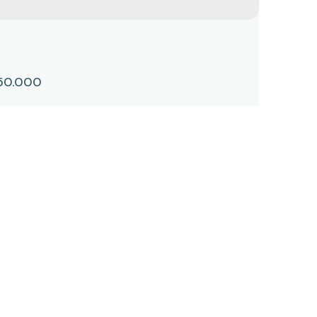
50.000
io com 2 quartos à Venda, Centro -
pina do Monte Alegre
ntro
,
Campina do Monte Alegre
,
São Paulo
,
Brasil
2
120m²
112000m²