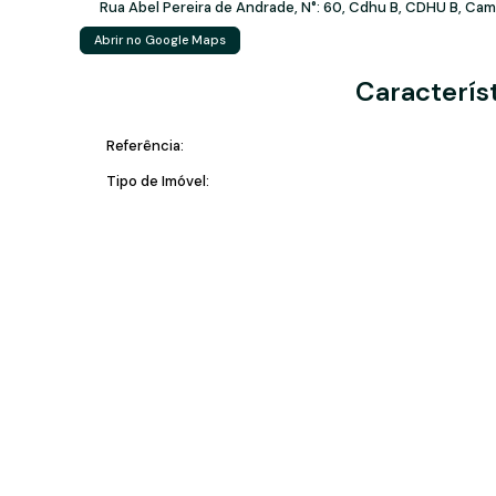
Rua Abel Pereira de Andrade
,
N°:
60
,
Cdhu B
,
CDHU B
,
Camp
Abrir no Google Maps
Caracterís
Referência:
Tipo de Imóvel: