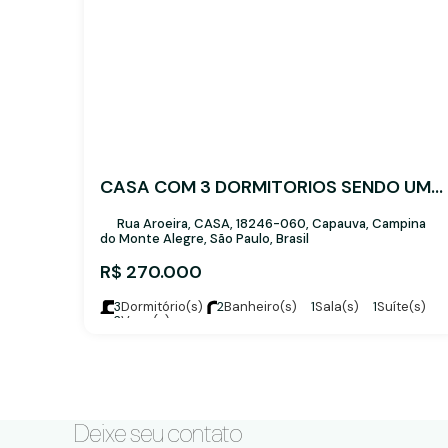
CASA COM 3 DORMITORIOS SENDO UMA SUITE.
Rua Aroeira, CASA, 18246-060, Capauva, Campina
do Monte Alegre, São Paulo, Brasil
R$
270.000
3
Dormitório(s)
2
Banheiro(s)
1
Sala(s)
1
Suíte(s)
2
Vaga(s)
Deixe seu contato