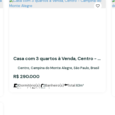
Casa com 3 quartos à Venda, Centro - Campina do Monte Alegre
Centro, Campina do Monte Alegre, São Paulo, Brasil
R$
290.000
3
Dormitório(s)
2
Banheiro(s)
Total:
63m²
2
Vaga(s)
Útil:
175m²