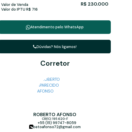
R$
230.000
Valor de Venda
Valor do IPTU
R$
716
Atendimento pelo
WhatsApp
Dúvidas? Nós ligamos!
Corretor
ROBERTO AFONSO
CRECI
195.620-F
+55 (15) 99747-8059
betoafonso72@gmail.com