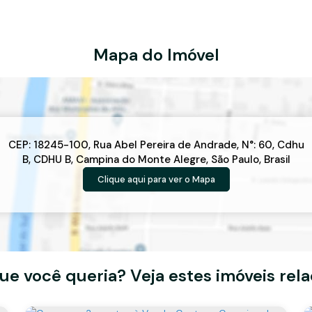
Mapa do Imóvel
CEP: 18245-100
,
Rua Abel Pereira de Andrade
,
N°:
60
,
Cdhu
B
,
CDHU B
,
Campina do Monte Alegre
,
São Paulo
,
Brasil
Clique aqui para ver o
Mapa
ue você queria? Veja estes imóveis rel