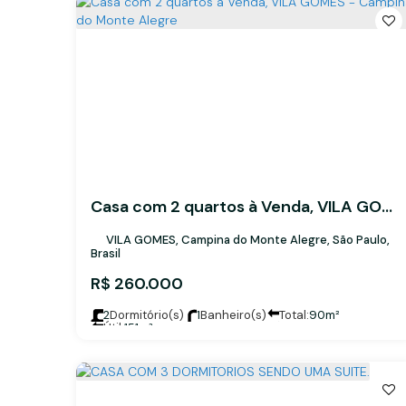
Casa com 2 quartos à Venda, VILA GOMES - Campina do Monte Alegre
VILA GOMES, Campina do Monte Alegre, São Paulo,
Brasil
R$
260.000
2
Dormitório(s)
1
Banheiro(s)
Total:
90m²
Útil:
151m²