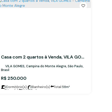
Casa com 2 quartos à Venda, VILA GOMES - Campina do Monte Alegre
VILA GOMES, Campina do Monte Alegre, São Paulo,
Brasil
R$
250.000
2
Dormitório(s)
2
Banheiro(s)
Total:
58m²
2
Vaga(s)
Útil:
170m²