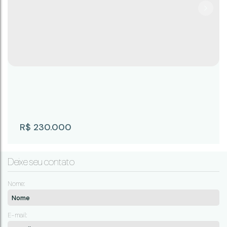
R$
230.000
Deixe seu contato
Nome:
Casa Venda ou Troca em Campina do
E-mail: