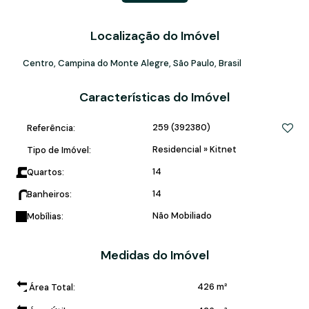
- Móveis Planejados
- Energia individualizada
- Revestimentos em porcelanato
Localização do Imóvel
- Interfones individuais por unidade
- Preparação para internet
Centro
,
Campina do Monte Alegre
,
São Paulo
,
Brasil
- Lavanderia coletiva
Características do Imóvel
259
(392380)
Referência:
Residencial
»
Kitnet
Tipo de Imóvel:
14
Quartos:
14
Banheiros:
Não Mobiliado
Mobílias:
Medidas do Imóvel
426 m²
Área Total: