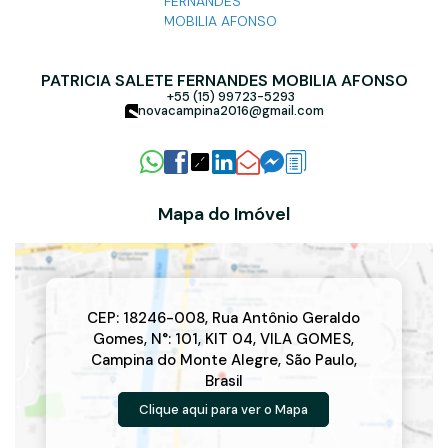
PATRICIA SALETE FERNANDES MOBILIA AFONSO
+55 (15) 99723-5293
novacampina2016@gmail.com
Mapa do Imóvel
CEP: 18246-008
,
Rua Antônio Geraldo
Gomes
,
N°:
101
,
KIT 04
,
VILA GOMES
,
Campina do Monte Alegre
,
São Paulo
,
Brasil
Clique aqui para ver o
Mapa