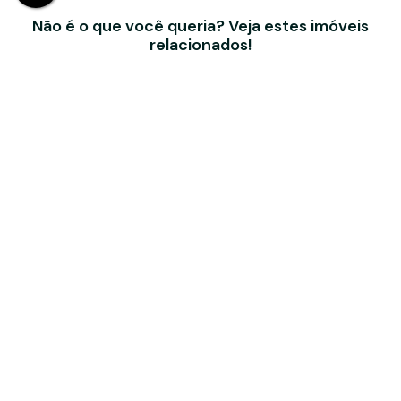
Não é o que você queria? Veja estes imóveis
relacionados!
BEL RECANTO KIT 04
Rua Aroeira, 196, KIT 04, 18246-060, Capauva, Campina do
Monte Alegre, São Paulo, Brasil
R$
650
1
Dormitório(s)
1
Banheiro(s)
Útil:
20m²