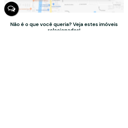
Não é o que você queria? Veja estes imóveis
relacionados!
BEL RECANTO KIT 04
Rua Aroeira, 196, KIT 04, 18246-060, Capauva, Campina do
Monte Alegre, São Paulo, Brasil