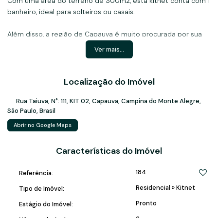
Com uma área do terreno de 300m2, esta kitnet conta com 1
banheiro, ideal para solteiros ou casais.
Além disso, a região de Capauva é muito procurada por sua
tranquilidade e qualidade de vida. Não perca a oportunidade
Ver mais...
de morar em um lugar tão especial!
Agende uma visita e venha se encantar com essa excelente
Localização do Imóvel
opção de moradia. Entre em contato pelo número (XX) XXXX-
XXXX. Não perca essa chance! 🏠✨
Rua Taiuva
,
N°:
111
,
KIT 02
,
Capauva
,
Campina do Monte Alegre
,
São Paulo
,
Brasil
#ImóveisCampinaDoMonteAlegre #Kitnet #VemMorarAqui
Abrir no Google Maps
Características do Imóvel
184
Referência:
Residencial
»
Kitnet
Tipo de Imóvel:
Pronto
Estágio do Imóvel: