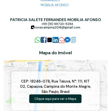
PATRICIA SALETE FERNANDES MOBILIA AFONSO
+55 (15) 99723-5293
novacampina2016@gmail.com
Mapa do Imóvel
CEP: 18246-078
,
Rua Taiuva
,
N°:
111
,
KIT
02
,
Capauva
,
Campina do Monte Alegre
,
São Paulo
,
Brasil
Clique aqui para ver o
Mapa