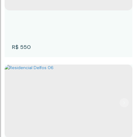
300m²
25m
12m
R$
550
Residencial Delfos kit 01
CEP: 18247-002
,
Alameda Tocantins
,
N°:
72
,
KIT 01
,
Recanto Campina
,
Campina do Monte Alegre
,
São
Paulo
,
Brasil
1
1
1