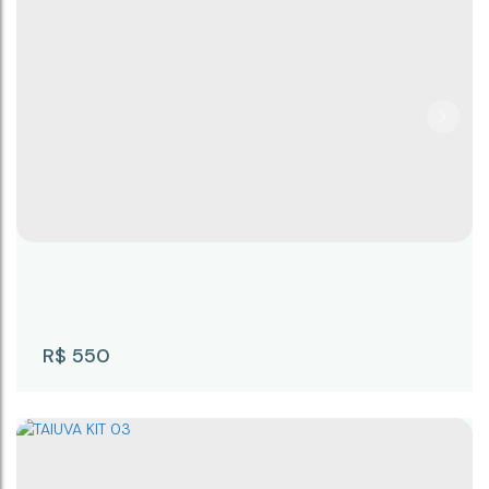
Kitnet com 1 quarto para Locação, Centro
- Campina do Monte Alegre
Centro
,
Campina do Monte Alegre
,
São Paulo
,
Brasil
1
1
22m²
22m²
R$
550