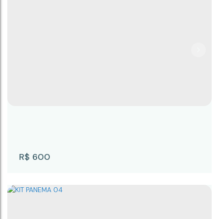
CASA TRAVESSA ROMARIO DE ARAÚJO 20
A
CEP: 18246-002
,
Travessa Romário de Araújo
,
N°:
20
,
KIT A
,
VILA GOMES
,
Campina do Monte Alegre
,
São Paulo
,
Brasil
1
1
R$
600