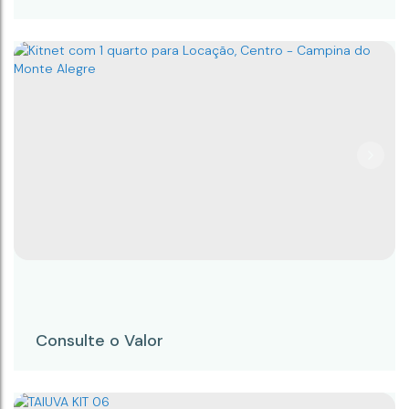
ALVORADA KIT 12
CEP: 18246-064
,
Rua Cambará
,
N°:
32
,
KIT 12
,
Capauva
,
Campina do Monte Alegre
,
São Paulo
,
Brasil
Consulte o Valor