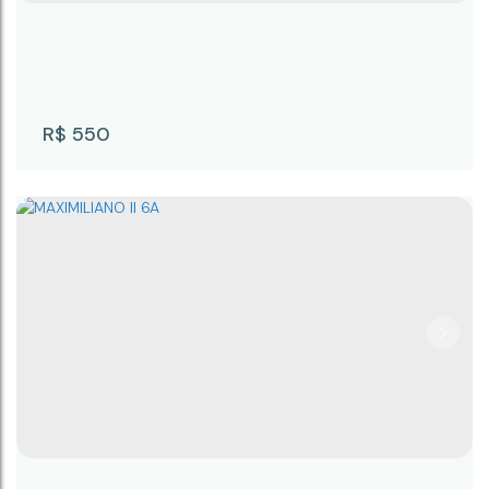
R$
550
Residencial Delfos 06
CEP: 18247-002
,
Alameda Tocantins
,
N°:
72
,
KIT 06
,
Recanto Campina
,
Campina do Monte Alegre
,
São
Paulo
,
Brasil
1
1
1