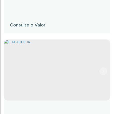
Consulte o Valor
FLAT ALICE 4 E
CEP: 18245-065
,
Rua Prudente Alves
,
N°:
303
,
4 E
,
Centro
,
Campina do Monte Alegre
,
São Paulo
,
Brasil