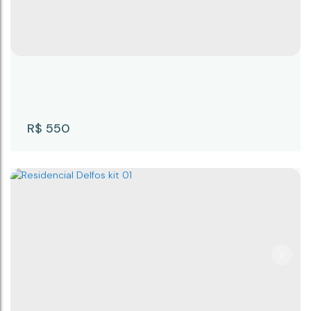
CEP: 18246-078
,
Rua Taiuva
,
N°:
111
,
KIT 02
,
Capauva
,
Campina do Monte Alegre
,
São Paulo
,
Brasil
300m²
25m
12m
R$
550
TAIUVA KIT 01
CEP: 18246-078
,
Rua Taiuva
,
N°:
111
,
KIT 1
,
Capauva
,
Campina do Monte Alegre
,
São Paulo
,
Brasil