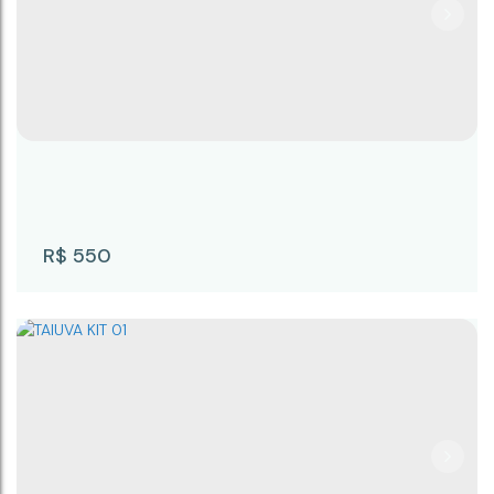
TAIUVA KIT 03
CEP: 18246-078
,
Rua Taiuva
,
N°:
111
,
KIT 03
,
Capauva
,
Campina do Monte Alegre
,
São Paulo
,
Brasil
300m²
25m
12m
R$
550
TAIUVA KIT 02