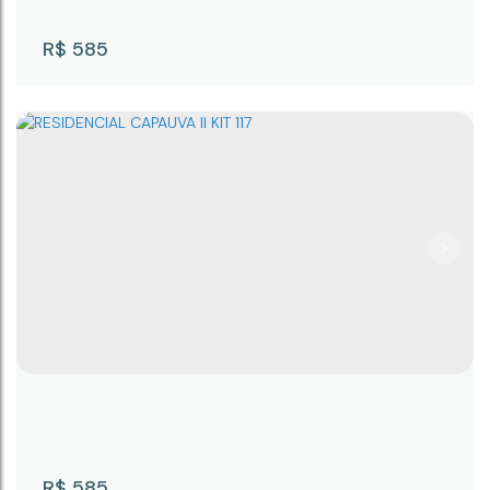
R$
585
RESIDENCIAL CAPAUVA II KIT 119
CEP: 18245-065
,
Rua Prudente Alves
,
N°:
445
,
KIT
119
,
Centro
,
Campina do Monte Alegre
,
São Paulo
,
Brasil
R$
585