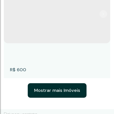
KIT PANEMA 05
CEP: 18246-072
,
Avenida Panema
,
N°:
247
,
KIT 05
,
Capauva
,
Campina do Monte Alegre
,
São Paulo
,
Brasil
1
R$
600
Mostrar mais Imóveis