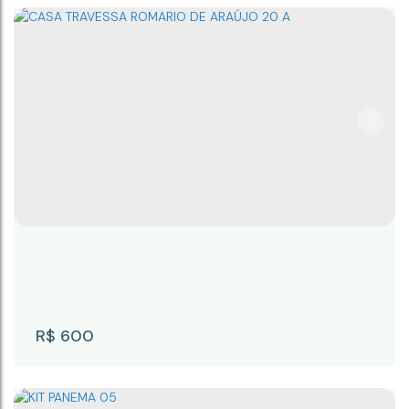
Rua Rocha Miranda 330 A
CEP: 18245-049
,
Rua Rocha Miranda
,
N°:
330
,
A
,
Centro
,
Campina do Monte Alegre
,
São Paulo
,
Brasil
1
R$
600