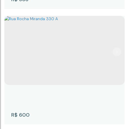
RESIDENCIAL CAPAUVA II KIT 117
CEP: 18245-065
,
Rua Prudente Alves
,
N°:
445
,
KIT
117
,
Centro
,
Campina do Monte Alegre
,
São Paulo
,
Brasil
R$
600