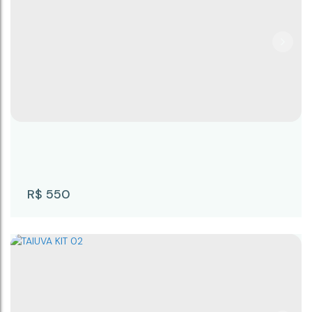
TAIUVA KIT 06
CEP: 18246-078
,
Rua Taiuva
,
N°:
111
,
KIT 06
,
Capauva
,
Campina do Monte Alegre
,
São Paulo
,
Brasil
300m²
25m
12m
R$
550