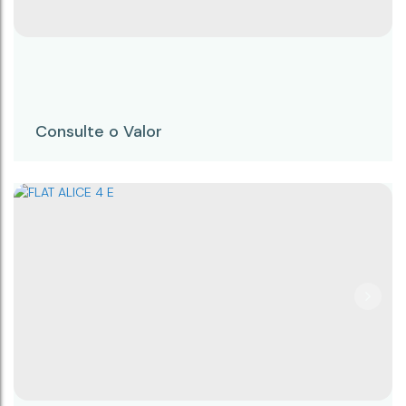
Consulte o Valor
FLAT ALICE 3 E
CEP: 18245-065
,
Rua Prudente Alves
,
N°:
303
,
3 E
,
Centro
,
Campina do Monte Alegre
,
São Paulo
,
Brasil