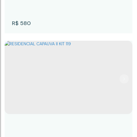
R$
580
MAXIMILIANO II 6A
CEP: 18246-060
,
Rua Aroeira
,
N°:
70
,
KIT 6A
,
Campina do Monte Alegre
,
São Paulo
,
Brasil
20m²