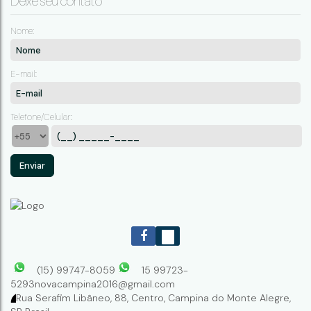
Deixe seu contato
KIT PANEMA 04
Nome:
CEP: 18246-072
,
Avenida Panema
,
N°:
247
,
KIT 04
,
Capauva
,
Campina do Monte Alegre
,
São Paulo
,
Brasil
E-mail:
1
Telefone/Celular:
(15) 99747-8059
15 99723-
5293
novacampina2016@gmail.com
Rua Serafim Libâneo
,
88
,
Centro
,
Campina do Monte Alegre
,