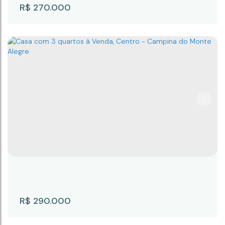
R$
270.000
CASA COM 3 DORMITORIOS SENDO UMA
SUITE.
CEP: 18246-060
,
Rua Aroeira
,
CASA
,
Capauva
,
Campina do Monte Alegre
,
São Paulo
,
Brasil
3
2
1
1
2
R$
290.000