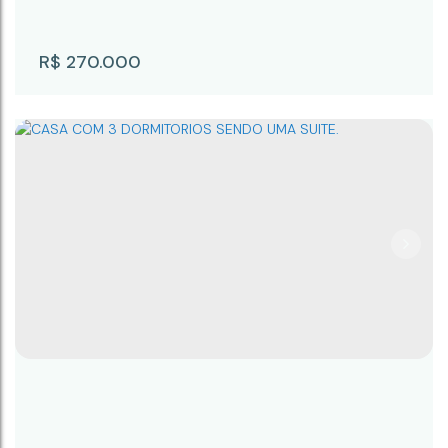
R$
270.000
CASA COM 3 QUARTOS EM CAMPINA DO
MONTE ALEGRE
CEP: 18246-074
,
Rua Cabriuva
,
Capauva
,
Campina
do Monte Alegre
,
São Paulo
,
Brasil
3
2
1
1
2
151m²
28m
6m
6m
28m
28m