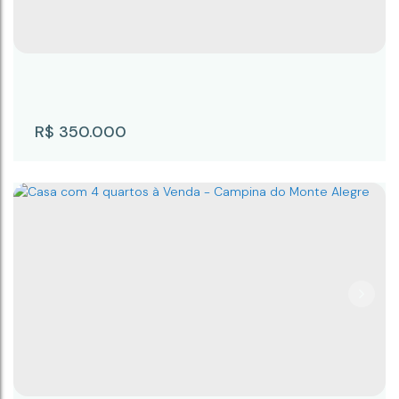
Campina do Monte Alegre
,
São Paulo
,
Brasil
3
3
128m²
2
193m²
R$
350.000
Casa com 2 quartos à Venda, Centro -
Campina do Monte Alegre
Centro
,
Campina do Monte Alegre
,
São Paulo
,
Brasil
2
2
128m²
1
368m²