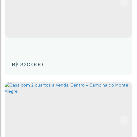
Casa com 2 quartos à Venda, Centro -
Campina do Monte Alegre
Centro
,
Campina do Monte Alegre
,
São Paulo
,
Brasil
2
3
160m²
2
250m²
R$
320.000
Casa com 3 quartos à Venda - Campina do
Monte Alegre