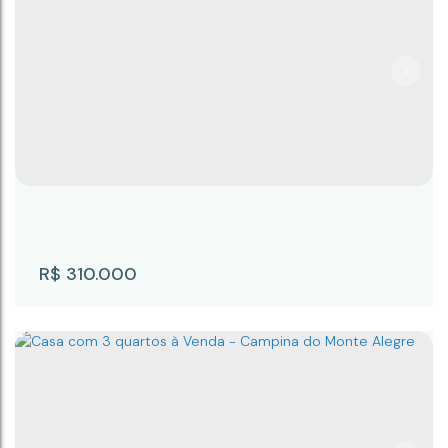
Casa com 3 quartos à Venda - Campina do
Monte Alegre
Campina do Monte Alegre
,
São Paulo
,
Brasil
3
3
250m²
1000m²
R$
310.000