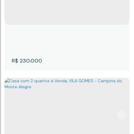
R$
230.000
Casa Venda ou Troca em Campina do
MOnte Alegre
CEP: 18245-100
,
Rua Abel Pereira de Andrade
,
N°:
60
,
Cdhu B
,
CDHU B
,
Campina do Monte Alegre
,
São