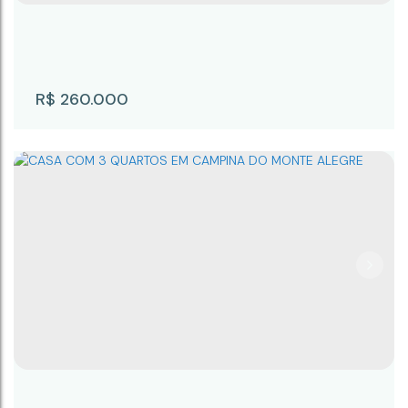
R$
260.000
Casa com 2 quartos à Venda, VILA GOMES
- Campina do Monte Alegre
VILA GOMES
,
Campina do Monte Alegre
,
São Paulo
,
Brasil
2
1
90m²
151m²