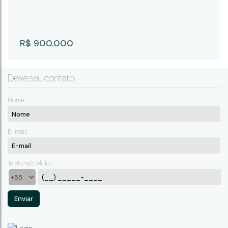
R$
900.000
Deixe seu contato
Nome:
E-mail:
Casa com 4 quartos à Venda - Campina do
Monte Alegre
Telefone/Celular:
Campina do Monte Alegre
,
São Paulo
,
Brasil
4
3
241m²
6
59261m²