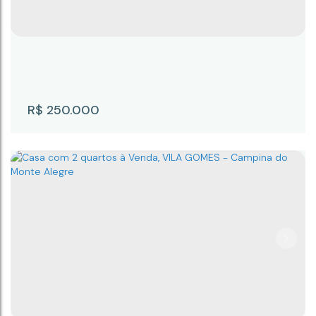
Paulo
,
Brasil
R$
250.000
Casa com 2 quartos à Venda, VILA GOMES
- Campina do Monte Alegre
VILA GOMES
,
Campina do Monte Alegre
,
São Paulo
,
Brasil
2
2
58m²
2
170m²